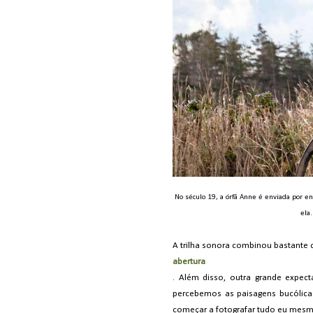
No século 19, a órfã Anne é enviada por 
ela
A trilha sonora combinou bastante
abertura
. Além disso, outra grande expect
percebemos as paisagens bucólicas
começar a fotografar tudo eu mesm