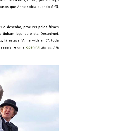
oram diferentes, óbvio, por ser algo
busos que Anne sofria quando órfã,
i o desenho, procurei pelos filmes
ão tinham legenda e etc. Desanimei,
x, lá estava "Anne with an E", toda
wild
maaaaais) e uma
opening
tão
&