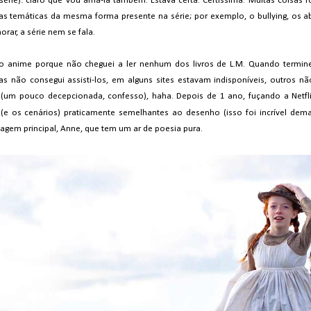
série): claro que vou amá-la também. Estava certa. Certíssima. Muitas coisas f
as temáticas da mesma forma presente na série; por exemplo, o bullying, os a
orar, a série nem se fala.
o anime porque não cheguei a ler nenhum dos livros de L.M. Quando termine
as não consegui assisti-los, em alguns sites estavam indisponíveis, outros n
da (um pouco decepcionada, confesso), haha. Depois de 1 ano, fuçando a Netfli
(e os cenários) praticamente semelhantes ao desenho (isso foi incrível de
agem principal, Anne, que tem um ar de poesia pura.