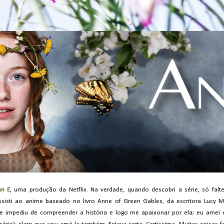
an E
, uma produção da Netflix. Na verdade, quando descobri a série, só falt
assisti ao anime baseado no livro Anne of Green Gables, da escritora Lucy
me impediu de compreender a história e logo me apaixonar por ela; eu amei 