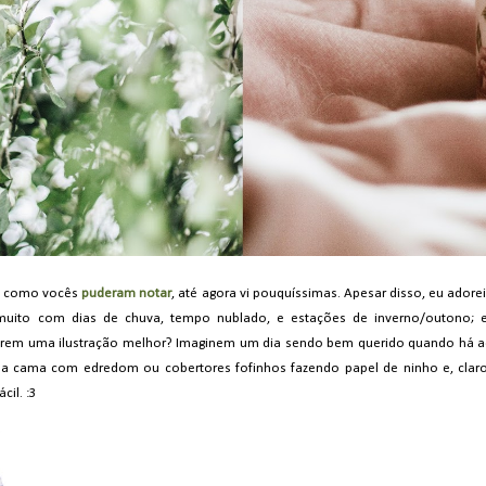
es, como vocês
puderam notar
, até agora vi pouquíssimas. Apesar disso, eu adore
uito com dias de chuva, tempo nublado, e estações de inverno/outono; e
erem uma ilustração melhor? Imaginem um dia sendo bem querido quando há aq
ma cama com edredom ou cobertores fofinhos fazendo papel de ninho e, clar
cil. :3