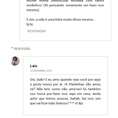
encher minha (minuscula) moradia com varios
verdinhos! (Tô pensando seriamente em fazer isso
mesmo).
E sim, a vida é uma linha muito tênue mesmo...
bj bj
RESPONDER
RESPOSTAS
Laís
13 DEZEMBRO, 2017
Oiii, Gabi! E eu amo quando vejo você por aqui
e posts novos por aí. <3 Plantinhas são amor,
né? Não tem como não amá-las! Eu também
sou louca pra fazer isso aqui em casa, ainda
acho que temos poucas, hahah, faz isso sim
que vai ficar tudo lindooo! *-* <3 Bjs