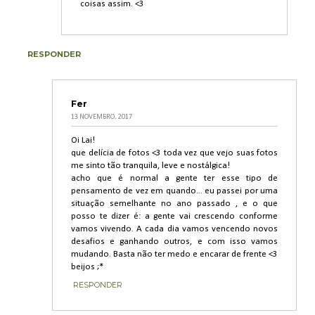
coisas assim. <3
RESPONDER
Fer
13 NOVEMBRO, 2017
Oi Lai!
que delícia de fotos <3 toda vez que vejo suas fotos
me sinto tão tranquila, leve e nostálgica!
acho que é normal a gente ter esse tipo de
pensamento de vez em quando... eu passei por uma
situação semelhante no ano passado , e o que
posso te dizer é: a gente vai crescendo conforme
vamos vivendo. A cada dia vamos vencendo novos
desafios e ganhando outros, e com isso vamos
mudando. Basta não ter medo e encarar de frente <3
beijos ;*
RESPONDER