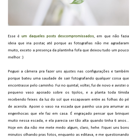
Esse é
um daqueles posts descompromissados
, em que não fazia
ideia que iria postar, até porque as fotografias não me agradaram
muito, exceto a presença da plantinha fofa que deixou tudo um pouco
melhor. :)
Peguei a câmera pra fazer uns ajustes nas configurações e também
porque bateu uma saudade de sair fotografando qualquer coisa que
encontrasse pelo caminho. Fui no quintal, voltei, fui de novo e avistei o
pequeno vaso apoiado sobre os tijolos, e a planta toda tímida
recebendo feixes da luz do sol que escapavam entre as folhas do pé
de acerola. Apoiei o vaso na escada que painho usa pra arrumar as
engenhocas que ele faz em casa. É engraçado pensar que brinquei
muito nessa escada, e ela parecia ser tão alta quando tinha 6 anos...
Hoje em dia não me mete medo algum, claro, hehe. Fiquei uns bons
minutos olhando pras fotos, enquanto as editava, e me questionando