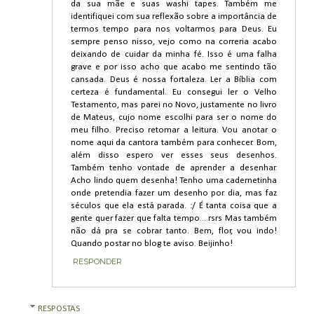
da sua mãe e suas washi tapes. Também me
identifiquei com sua reflexão sobre a importância de
termos tempo para nos voltarmos para Deus. Eu
sempre penso nisso, vejo como na correria acabo
deixando de cuidar da minha fé. Isso é uma falha
grave e por isso acho que acabo me sentindo tão
cansada. Deus é nossa fortaleza. Ler a Bíblia com
certeza é fundamental. Eu consegui ler o Velho
Testamento, mas parei no Novo, justamente no livro
de Mateus, cujo nome escolhi para ser o nome do
meu filho. Preciso retomar a leitura. Vou anotar o
nome aqui da cantora também para conhecer. Bom,
além disso espero ver esses seus desenhos.
Também tenho vontade de aprender a desenhar.
Acho lindo quem desenha! Tenho uma cadernetinha
onde pretendia fazer um desenho por dia, mas faz
séculos que ela está parada. :/ É tanta coisa que a
gente quer fazer que falta tempo... rsrs Mas também
não dá pra se cobrar tanto. Bem, flor, vou indo!
Quando postar no blog te aviso. Beijinho!
RESPONDER
RESPOSTAS