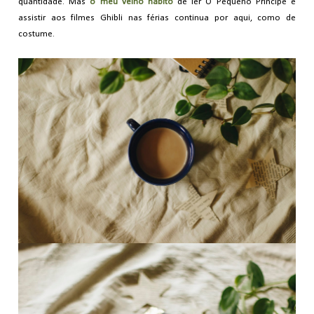
quantidade. Mas
o meu velho hábito
de ler O Pequeno Príncipe e
assistir aos filmes Ghibli nas férias continua por aqui, como de
costume.