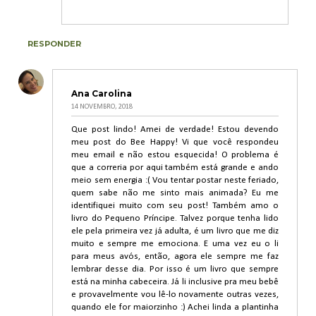
RESPONDER
Ana Carolina
14 NOVEMBRO, 2018
Que post lindo! Amei de verdade! Estou devendo
meu post do Bee Happy! Vi que você respondeu
meu email e não estou esquecida! O problema é
que a correria por aqui também está grande e ando
meio sem energia :( Vou tentar postar neste feriado,
quem sabe não me sinto mais animada? Eu me
identifiquei muito com seu post! Também amo o
livro do Pequeno Príncipe. Talvez porque tenha lido
ele pela primeira vez já adulta, é um livro que me diz
muito e sempre me emociona. E uma vez eu o li
para meus avós, então, agora ele sempre me faz
lembrar desse dia. Por isso é um livro que sempre
está na minha cabeceira. Já li inclusive pra meu bebê
e provavelmente vou lê-lo novamente outras vezes,
quando ele for maiorzinho :) Achei linda a plantinha