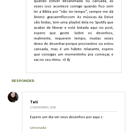
quando estiver desanimada ou cansada, às
vezes isso acontece comigo quando fico sem
ler a Bíblia por "não ter tempo", sempre me dá
ânimo: gracaemflor.com. As músicas da Deise
são lindas, tem uma playlist dela no Spotify que
acabei de liberar e está linkada aqui no post,
espero que goste. Sobre os desenhos,
realmente, requerem tempo, muitas vezes
deixo de desenhar porque procrastino ou estou
cansada, mas é um hábito relaxante, espero
que consigas um momentinho pra começar, e
vai no seu ritmo. <3 Bj
RESPONDER
Tati
15 NOVEMBRO, 2018
Espero um dia ver seus desenhos por aqui c:
Limonada