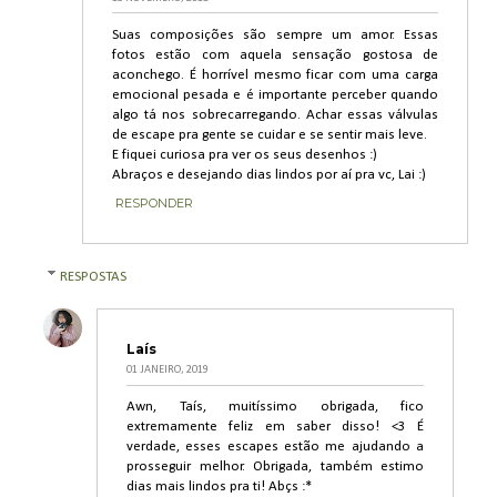
Suas composições são sempre um amor. Essas
fotos estão com aquela sensação gostosa de
aconchego. É horrível mesmo ficar com uma carga
emocional pesada e é importante perceber quando
algo tá nos sobrecarregando. Achar essas válvulas
de escape pra gente se cuidar e se sentir mais leve.
E fiquei curiosa pra ver os seus desenhos :)
Abraços e desejando dias lindos por aí pra vc, Lai :)
RESPONDER
RESPOSTAS
Laís
01 JANEIRO, 2019
Awn, Taís, muitíssimo obrigada, fico
extremamente feliz em saber disso! <3 É
verdade, esses escapes estão me ajudando a
prosseguir melhor. Obrigada, também estimo
dias mais lindos pra ti! Abçs :*