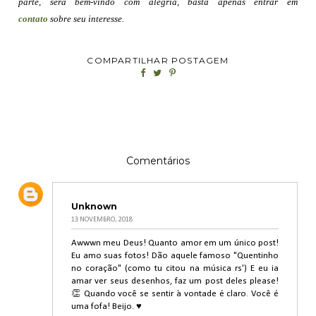
parte, será bem-vindo com alegria, basta apenas entrar em
contato
sobre seu interesse.
COMPARTILHAR POSTAGEM
Comentários
Unknown
13 NOVEMBRO, 2018
Awwwn meu Deus! Quanto amor em um único post!
Eu amo suas fotos! Dão aquele famoso "Quentinho
no coração" (como tu citou na música rs') E eu ia
amar ver seus desenhos, faz um post deles please!
👏 Quando você se sentir à vontade é claro. Você é
uma fofa! Beijo. ♥