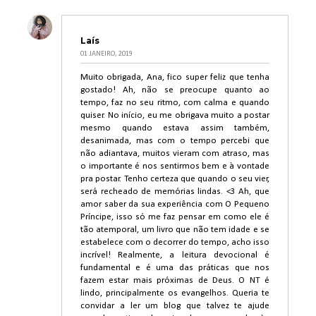
Laís
01 JANEIRO, 2019
Muito obrigada, Ana, fico super feliz que tenha
gostado! Ah, não se preocupe quanto ao
tempo, faz no seu ritmo, com calma e quando
quiser. No início, eu me obrigava muito a postar
mesmo quando estava assim também,
desanimada, mas com o tempo percebi que
não adiantava, muitos vieram com atraso, mas
o importante é nos sentirmos bem e à vontade
pra postar. Tenho certeza que quando o seu vier,
será recheado de memórias lindas. <3 Ah, que
amor saber da sua experiência com O Pequeno
Príncipe, isso só me faz pensar em como ele é
tão atemporal, um livro que não tem idade e se
estabelece com o decorrer do tempo, acho isso
incrível! Realmente, a leitura devocional é
fundamental e é uma das práticas que nos
fazem estar mais próximas de Deus. O NT é
lindo, principalmente os evangelhos. Queria te
convidar a ler um blog que talvez te ajude